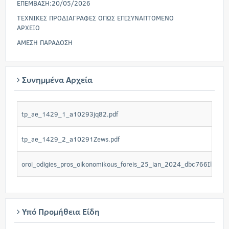
ΕΠΕΜΒΑΣΗ:20/05/2026
ΤΕΧΝΙΚΕΣ ΠΡΟΔΙΑΓΡΑΦΕΣ ΟΠΩΣ ΕΠΙΣΥΝΑΠΤΟΜΕΝΟ
ΑΡΧΕΙΟ
AMEΣΗ ΠΑΡΑΔΟΣΗ
Συνημμένα Αρχεία
tp_ae_1429_1_a10293jq82.pdf
tp_ae_1429_2_a10291Zews.pdf
oroi_odigies_pros_oikonomikous_foreis_25_ian_2024_dbc766IlyC.do
Υπό Προμήθεια Είδη