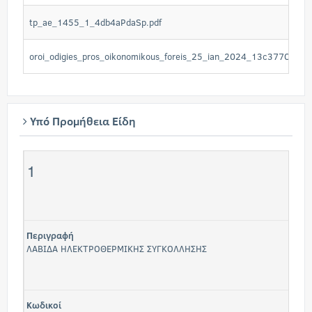
tp_ae_1455_1_4db4aPdaSp.pdf
oroi_odigies_pros_oikonomikous_foreis_25_ian_2024_13c377OZX9.
Υπό Προμήθεια Είδη
1
Περιγραφή
ΛΑΒΙΔΑ ΗΛΕΚΤΡΟΘΕΡΜΙΚΗΣ ΣΥΓΚΟΛΛΗΣΗΣ
Κωδικοί