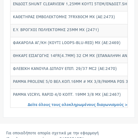
ΕΝΔΟΣΤ.SHUNT CLEARVIEW 1,25MM ΚΟΥΤΙ 5ΤΕΜ/ΕΝΔΟΣΤ.SHUNT C
ΚΑΘΕΤΗΡΑΣ ΕΜΒΟΛΕΚΤΟΜΗΣ 7FRX80CM MX (ΑΕ:2473)
Ε.Υ. ΒΡΟΓΧΟΙ ΠΟΛΥΕΚΤΟΜΗΣ 25ΜΜ ΜΧ (2471)
ΦΑΚΑΡΟΛΑ ΑΓ/ΚΗ (ΚΟΥΤΙ LOOPS-BLU-RED) ΜΧ (ΑΕ:2469)
ΘΗΚΑΡΙ ΕΙΣΑΓΩΓΗΣ 14FR(4.7MM) 32 CM MX (ΕΠΑΝΑΛΗΨΗ ΑΝΑΡΤΗΣ
ΦΛΕΒΙΚΗ ΚΑΝΟΥΛΑ ΔΙΠΛΟΥ ΕΠΙΠ. 29/37 MC2 (ΑΕ:2470)
ΡΑΜΜΑ PROLENE 5/0 ΒΕΛ.ΚΟΠ.16ΜΜ # ΜΧ 3/8/ΡΑΜΜΑ PDS 3/0*
ΡΑΜΜΑ VICRYL RAPID 4/0 ΚΟΠΤ. 19ΜΜ 3/8 ΜΧ (ΑΕ:2467)
Δείτε όλους τους ολοκληρωμένους διαγωνισμούς >
Για οποιαδήποτε απορία σχετικά με την εφαρμογή